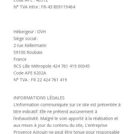
N° TVA Intra : FR-43 809119464
white marble mosaic
tile
Hébergeur : OVH
Siège social :
2 rue Kellermann
59100 Roubaix
France
RCS Lille Métropole 424 761 419 00045
Code APE 6202A
N° TVA : FR 22 424 761 419
INFORMATIONS LÉGALES
L
‘information communiquée sur ce site est présentée à
titre indicatif. Elle ne prétend aucunement à
l’
exhaustivité. Malgré le soin apporté à la réalisation et
aux mises à jour du contenu du site, L
‘entreprise
Provence Astouin ne peut être tenue pour responsable